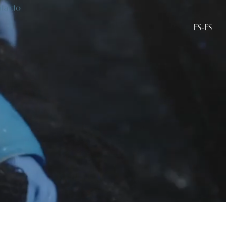
tacto
ES-ES