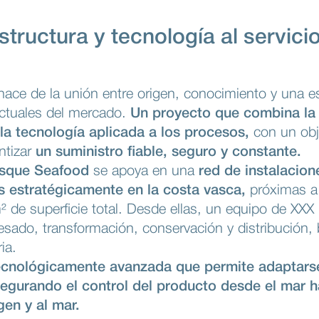
tructura y tecnología al servici
ace de la unión entre origen, conocimiento y una e
actuales del mercado.
Un proyecto que combina la t
la tecnología aplicada a los procesos,
con un obj
ntizar
un suministro fiable, seguro y constante.
asque Seafood
se apoya en una
red de instalacio
s estratégicamente en la costa vasca,
próximas a 
de superficie total. Desde ellas, un equipo de XXX 
sado, transformación, conservación y distribución, 
ia.
 tecnológicamente avanzada que permite adaptars
egurando el control del producto desde el mar has
gen y al mar.