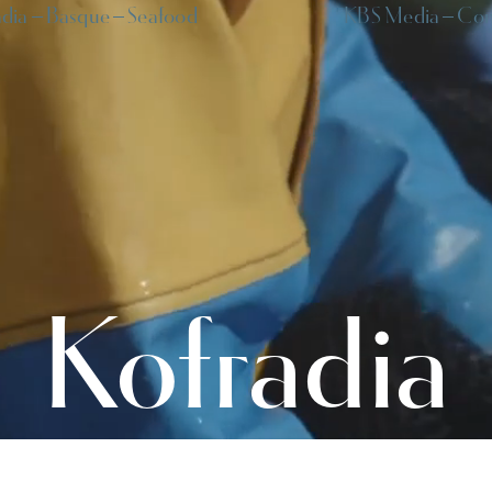
adia
Basque
Seafood
KBS Media
Con
Kofradia