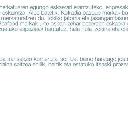
erkatuaren egungo eskaerari erantzuteko, enpresak 
 eskaintza. Alde batetik, Kofradia basque markak ba
k merkaturatzen du, tokiko jatorria eta jasangarritasu
a Seafood markak urte osoan zehar bezeroen eskaera 
zuetako espezieak hautatuz, hala nola izokina eta ola
a transakzio komertzial soil bat baino haratago joa
raina saltzea soilik, baizik eta estatuko itsaski proz