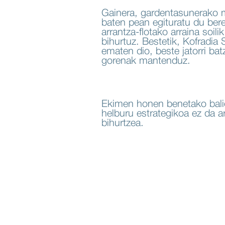
Gainera, gardentasunerako m
baten pean egituratu du bere
arrantza-flotako arraina soili
bihurtuz. Bestetik, Kofradi
ematen dio, beste jatorri bat
gorenak mantenduz.
Ekimen honen benetako balio
helburu estrategikoa ez da ar
bihurtzea.