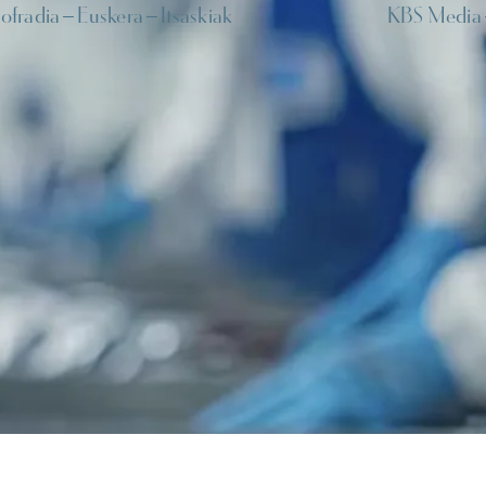
ofradia
Euskera
Itsaskiak
KBS Media