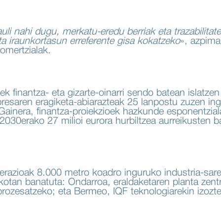
uli nahi dugu, merkatu-eredu berriak eta trazabilitate 
eta iraunkortasun erreferente gisa kokatzeko
», azpima
omertzialak.
k finantza- eta gizarte-oinarri sendo batean islatzen
presaren eragiketa-abiarazteak 25 lanpostu zuzen ing
Gainera, finantza-proiekzioek hazkunde esponentzial
 2030erako 27 milioi eurora hurbiltzea aurreikusten b
perazioak 8.000 metro koadro inguruko industria-sare
kotan banatuta: Ondarroa, eraldaketaren planta zentra
prozesatzeko; eta Bermeo, IQF teknologiarekin izozte