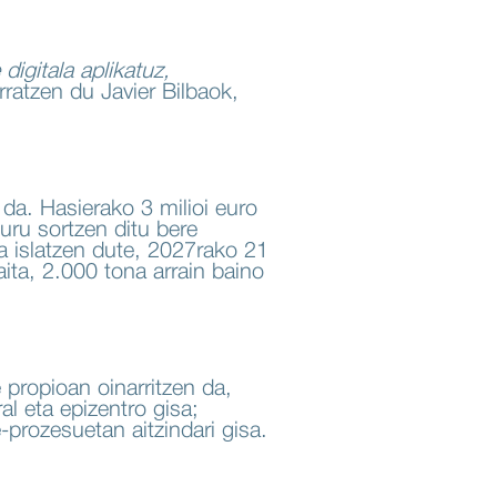
digitala aplikatuz,
rratzen du Javier Bilbaok,
 da. Hasierako 3 milioi euro
uru sortzen ditu bere
a islatzen dute, 2027rako 21
aita, 2.000 tona arrain baino
 propioan oinarritzen da,
l eta epizentro gisa;
-prozesuetan aitzindari gisa.