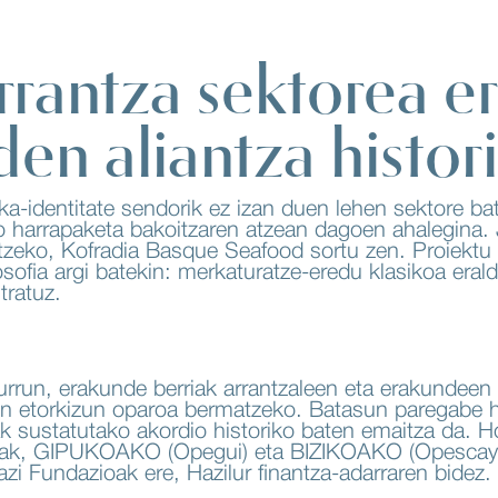
rantza sektorea e
 den aliantza histor
ka-identitate sendorik ez izan duen lehen sektore ba
edo harrapaketa bakoitzaren atzean dagoen ahalegina
datzeko, Kofradia Basque Seafood sortu zen. Proiektu 
osofia argi batekin: merkaturatze-eredu klasikoa era
tratuz.
ik urrun, erakunde berriak arrantzaleen eta erakunde
en etorkizun oparoa bermatzeko. Batasun paregabe 
k sustatutako akordio historiko baten emaitza da. Ho
zak, GIPUKOAKO (Opegui) eta BIZIKOAKO (Opescaya) 
i Fundazioak ere, Hazilur finantza-adarraren bidez.