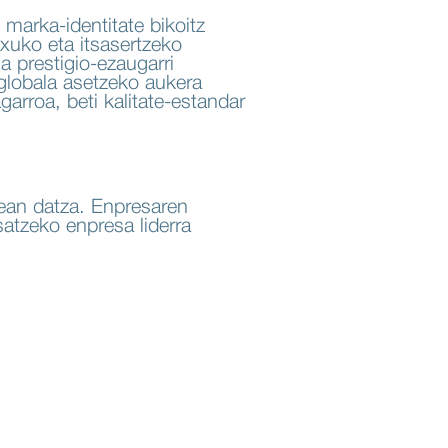
marka-identitate bikoitz
xuko eta itsasertzeko
na prestigio-ezaugarri
globala asetzeko aukera
garroa, beti kalitate-estandar
tean datza. Enpresaren
esatzeko enpresa liderra