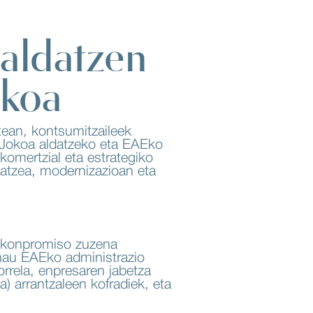
raldatzen
ikoa
tean, kontsumitzaileek
. Jokoa aldatzeko eta EAEko
komertzial eta estrategiko
ldatzea, modernizazioan eta
en konpromiso zuzena
hau EAEko administrazio
rrela, enpresaren jabetza
arrantzaleen kofradiek, eta