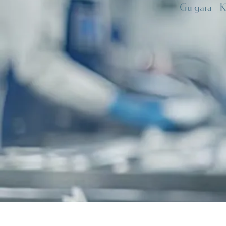
Gu gara
K