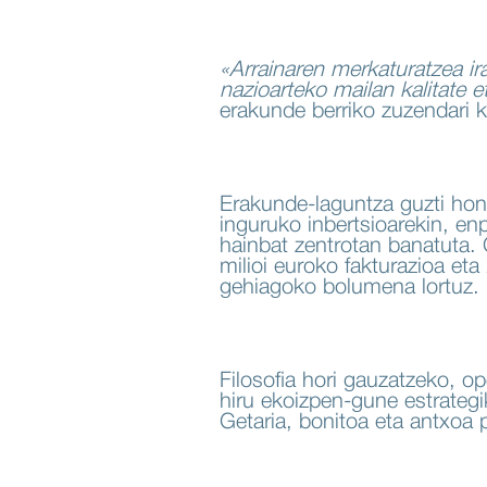
«Arrainaren merkaturatzea ira
nazioarteko mailan kalitate 
erakunde berriko zuzendari k
Erakunde-laguntza guzti hone
inguruko inbertsioarekin, en
hainbat zentrotan banatuta. 
milioi euroko fakturazioa eta
gehiagoko bolumena lortuz.
Filosofia hori gauzatzeko, o
hiru ekoizpen-gune estrategi
Getaria, bonitoa eta antxoa 