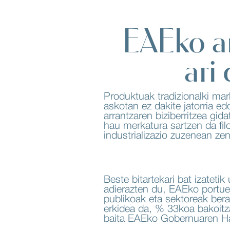
EAEko ar
ari
Produktuak tradizionalki mar
askotan ez dakite jatorria 
arrantzaren biziberritzea gi
hau merkatura sartzen da fil
industrializazio zuzenean zen
Beste bitartekari bat izatet
adierazten du, EAEko portu
publikoak eta sektoreak bera
erkidea da, % 33koa bakoit
baita EAEko Gobernuaren Haz