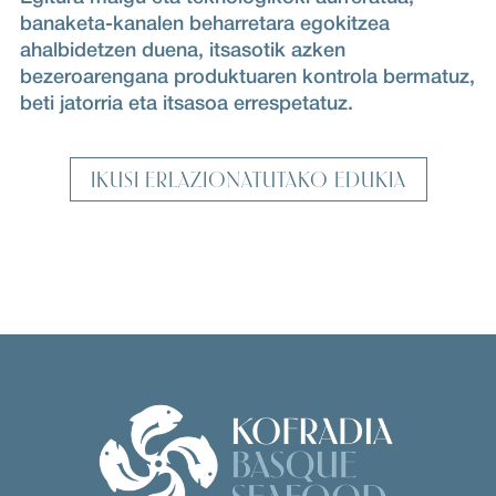
banaketa-kanalen beharretara egokitzea
ahalbidetzen duena, itsasotik azken
bezeroarengana produktuaren kontrola bermatuz,
beti jatorria eta itsasoa errespetatuz.
IKUSI ERLAZIONATUTAKO EDUKIA