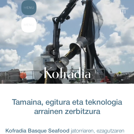
EU
Kofradia
Tamaina, egitura eta teknologia
arrainen zerbitzura
Kofradia Basque Seafood
jatorriaren, ezagutzaren