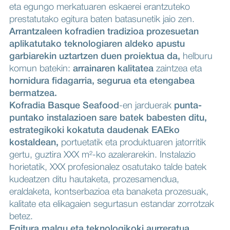
eta egungo merkatuaren eskaerei erantzuteko
prestatutako egitura baten batasunetik jaio zen.
Arrantzaleen kofradien tradizioa prozesuetan
aplikatutako teknologiaren aldeko apustu
garbiarekin uztartzen duen proiektua da,
helburu
komun batekin:
arrainaren kalitatea
zaintzea eta
hornidura fidagarria, segurua eta etengabea
bermatzea.
Kofradia Basque Seafood
-en jarduerak
punta-
puntako instalazioen sare batek babesten ditu,
estrategikoki kokatuta daudenak EAEko
kostaldean,
portuetatik eta produktuaren jatorritik
gertu, guztira XXX m²-ko azalerarekin. Instalazio
horietatik, XXX profesionalez osatutako talde batek
kudeatzen ditu hautaketa, prozesamendua,
eraldaketa, kontserbazioa eta banaketa prozesuak,
kalitate eta elikagaien segurtasun estandar zorrotzak
betez.
Egitura malgu eta teknologikoki aurreratua,