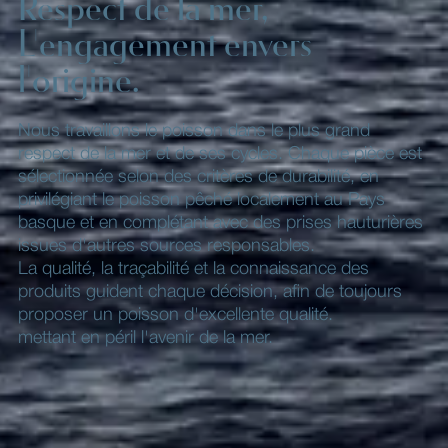
Respect de la mer,
L'engagement envers
l'origine.
Nous travaillons le poisson dans le plus grand
respect de la mer et de ses cycles. Chaque pièce est
sélectionnée selon des critères de durabilité, en
privilégiant le poisson pêché localement au Pays
basque et en complétant avec des prises hauturières
issues d'autres sources responsables.
La qualité, la traçabilité et la connaissance des
produits guident chaque décision, afin de toujours
proposer un poisson d'excellente qualité.
mettant en péril l'avenir de la mer.