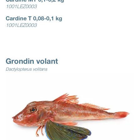
Cardine MT 0,1-0,2 kg
1001LEZ0003
Cardine T 0,08-0,1 kg
1001LEZ0003
Grondin volant
Dactylopterus volitans