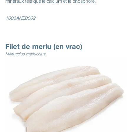
minéraux tels que le calcium et le phosphore.
1003ANE0002
Filet de merlu (en vrac)
Merluccius merluccius