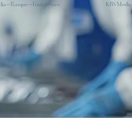
dia
Basque
Fruit de mer
KBS Media